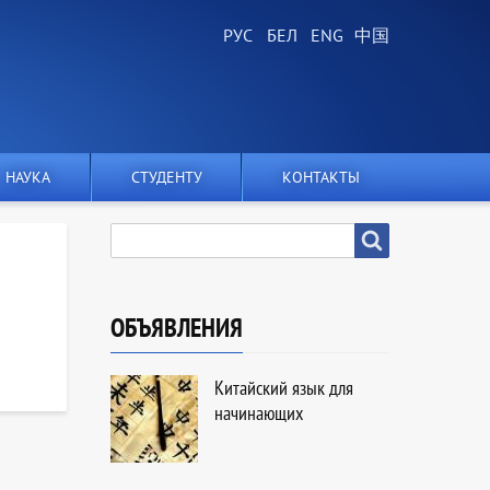
НАУКА
СТУДЕНТУ
КОНТАКТЫ
SEARCH
Search
я
ОБЪЯВЛЕНИЯ
Китайский язык для
начинающих